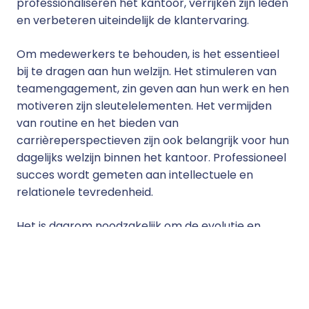
professionaliseren het kantoor, verrijken zijn leden
en verbeteren uiteindelijk de klantervaring.
Om medewerkers te behouden, is het essentieel
bij te dragen aan hun welzijn. Het stimuleren van
teamengagement, zin geven aan hun werk en hen
motiveren zijn sleutelelementen. Het vermijden
van routine en het bieden van
carrièreperspectieven zijn ook belangrijk voor hun
dagelijks welzijn binnen het kantoor. Professioneel
succes wordt gemeten aan intellectuele en
relationele tevredenheid.
Het is daarom noodzakelijk om de evolutie en
verbetering van kennis te garanderen via
opleidingen, zowel op juridisch gebied als op de
praktijk van het vak en het geavanceerde gebruik
van dagelijkse hulpmiddelen.