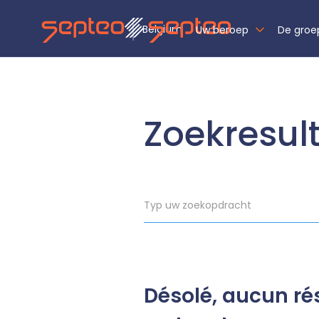
Belgium
Uw beroep
De groe
Zoekresult
Désolé, aucun ré