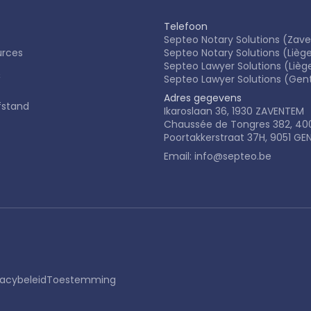
Telefoon
Septeo Notary Solutions (Zav
rces
Septeo Notary Solutions (Lièg
Septeo Lawyer Solutions (Lièg
s
Septeo Lawyer Solutions (Gent
Adres gegevens
fstand
Ikaroslaan 36, 1930 ZAVENTEM
Chaussée de Tongres 382, 400
Poortakkerstraat 37H, 9051 GE
Email: info@septeo.be
vacybeleid
Toestemming