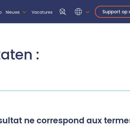
Support op 
p
Nieuws
Vacatures
aten :
sultat ne correspond aux terme