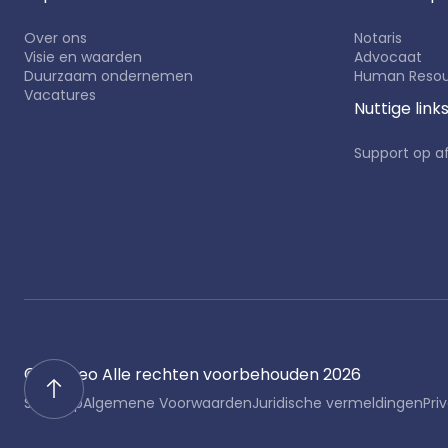
Over ons
Notaris
Visie en waarden
Advocaat
Duurzaam ondernemen
Human Resou
Vacatures
Nuttige link
Support op a
© Septeo
Alle rechten voorbehouden
2026
Sitemap
Algemene Voorwaarden
Juridische vermeldingen
Pri