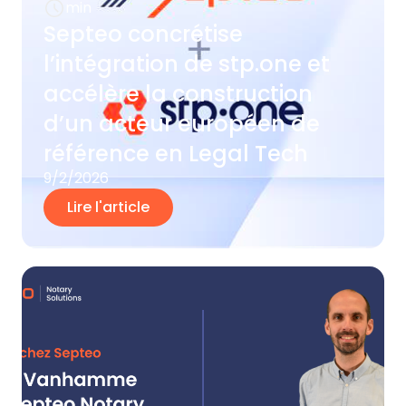
min
Septeo concrétise
l’intégration de stp.one et
accélère la construction
d’un acteur européen de
référence en Legal Tech
9/2/2026
Lire l'article